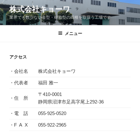
コ
株式会社キョーワ
ン
業界でも数少ない金型・樹脂型の両種を取扱う工場です
テ
ン
ツ
メニュー
へ
ス
キ
アクセス
ッ
プ
・会社名
株式会社キョーワ
・代表者
福田 雅一
〒410-0001
・住 所
静岡県沼津市足高字尾上292-36
・電 話
055-925-0520
・F A X
055-922-2965