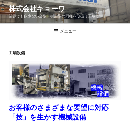
コ
株式会社キョーワ
ン
業界でも数少ない金型・樹脂型の両種を取扱う工場です
テ
ン
ツ
メニュー
へ
ス
キ
工場設備
ッ
プ
お客様のさまざまな要望に対応
「技」を生かす機械設備